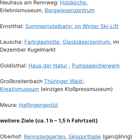
Neuhaus am Rennweg:
Holzkirche
,
Erlebnismuseum,
Bergwiesenzentrum
Ernstthal:
Sommerrodelbahn; im Winter Ski-Lift
Lauscha:
Farbglashütte
,
Glasbläserzentrum
, im
Dezember Kugelmarkt
Goldisthal:
Haus der Natur
,
Pumpspeicherwerk
Großbreitenbach
Thüringer Wald-
Kreativmuseum
(einziges Kloßpressmuseum)
Meura:
Haflingergestüt
weitere Ziele (ca. 1 h – 1,5 h Fahrtzeit)
Oberhof:
Rennsteiggarten
,
Skisporthalle
(ganzjährig)